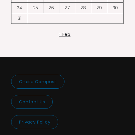
24
25
26
27
28
29
30
31
« Feb
Cruise Compass
Contact Us
Privacy Policy