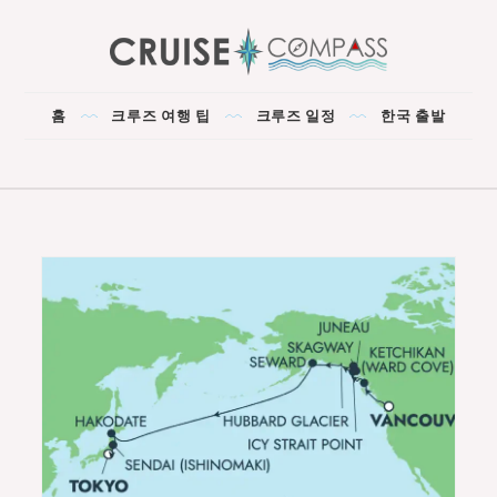
Skip
to
content
CRUISE COMPASS
The Best Cruise for You!
홈
크루즈 여행 팁
크루즈 일정
한국 출발