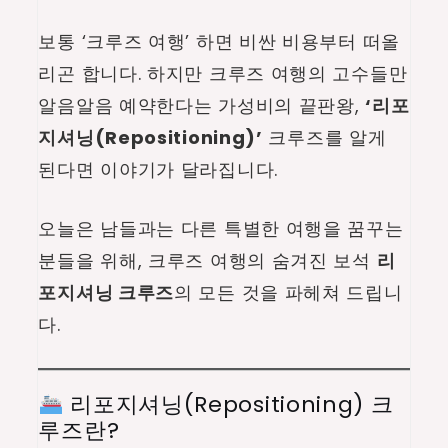
로
보통 ‘크루즈 여행’ 하면 비싼 비용부터 떠올
망!
리곤 합니다. 하지만 크루즈 여행의 고수들만
가
알음알음 예약한다는 가성비의 끝판왕,
‘리포
성
지셔닝(Repositioning)’
크루즈를 알게
비
끝
된다면 이야기가 달라집니다.
판
왕
오늘은 남들과는 다른 특별한 여행을 꿈꾸는
‘리
분들을 위해, 크루즈 여행의 숨겨진 보석
리
포
포지셔닝 크루즈
의 모든 것을 파헤쳐 드립니
지
다.
셔
닝
크
리포지셔닝(Repositioning) 크
루
루즈란?
즈’