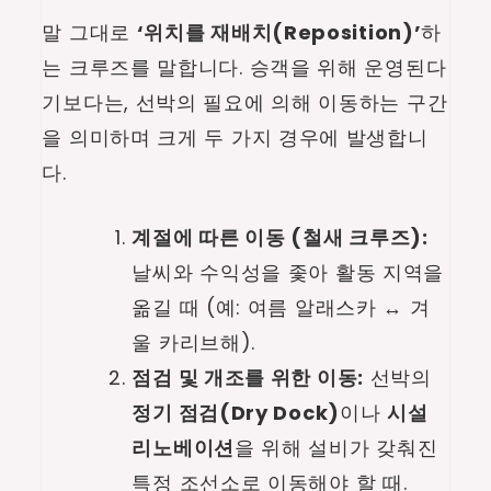
장
말 그대로
‘위치를 재배치(Reposition)’
하
단
는 크루즈를 말합니다. 승객을 위해 운영된다
점
기보다는, 선박의 필요에 의해 이동하는 구간
분
을 의미하며 크게 두 가지 경우에 발생합니
석
다.
계절에 따른 이동 (철새 크루즈):
날씨와 수익성을 좇아 활동 지역을
옮길 때 (예: 여름 알래스카 ↔ 겨
울 카리브해).
점검 및 개조를 위한 이동:
선박의
정기 점검(Dry Dock)
이나
시설
리노베이션
을 위해 설비가 갖춰진
특정 조선소로 이동해야 할 때.