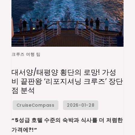
크루즈 여행 팁
on
대
대서양/태평양 횡단의 로망! 가성
서
비 끝판왕 ‘리포지셔닝 크루즈’ 장단
양/
점 분석
태
평
양
횡
“5성급 호텔 수준의 숙박과 식사를 더 저렴한
단
가격에?!”
의